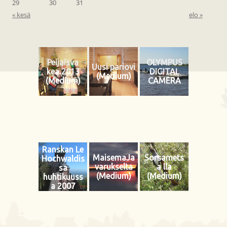
29
30
31
« kesä
elo »
Peijaisva
OLYMPUS
Uusi pariovi
kea 2013
DIGITAL
(Medium)
(Medium)
CAMERA
Ranskan Le
MaisemaJa
Sorsamets
Hochwaldis
varukselta
a lla
sa
(Medium)
(Medium)
huhtikuuss
a 2007
(Medium)