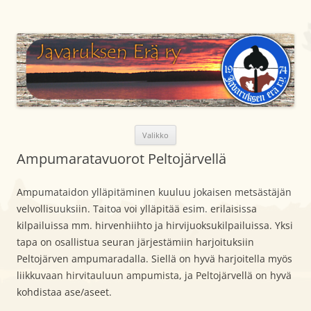
Siirry
sisältöön
Javaruksen Erä ry
Metsästysseura Lapin läänissä Kemijärven kunnassa
Valikko
Ampumaratavuorot Peltojärvellä
Ampumataidon ylläpitäminen kuuluu jokaisen metsästäjän
velvollisuuksiin. Taitoa voi ylläpitää esim. erilaisissa
kilpailuissa mm. hirvenhiihto ja hirvijuoksukilpailuissa. Yksi
tapa on osallistua seuran järjestämiin harjoituksiin
Peltojärven ampumaradalla. Siellä on hyvä harjoitella myös
liikkuvaan hirvitauluun ampumista, ja Peltojärvellä on hyvä
kohdistaa ase/aseet.