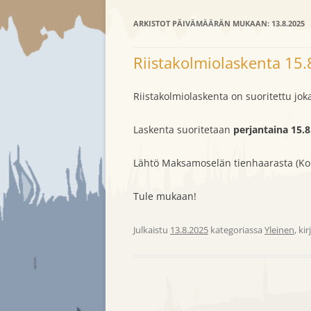
ARKISTOT PÄIVÄMÄÄRÄN MUKAAN:
JAOSTOT
METSÄSTYSAJ
13.8.2025
JÄSENANOMUS
METSÄSTYKSE
Riistakolmiolaskenta 15.
JÄSENMAKSU
VIERASLUVAT
Riistakolmiolaskenta on suoritettu joka
SÄÄNNÖT
Laskenta suoritetaan
perjantaina 15.8
YHTEYSTIEDOT
Lähtö Maksamoselän tienhaarasta (Kom
Tule mukaan!
Julkaistu
13.8.2025
kategoriassa
Yleinen
, ki