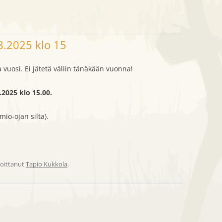
AT
KENNELJAOSTO
AJOKOKEET
METSÄSTYSKUVIA
NJOHTAJAT
KILPAILUJAOSTO
HAUKKUKOKEET
SEURATOIMINTAA
8.2025 klo 15
TALKOOJAOSTO
NÄYTTELYT
 vuosi. Ei jätetä väliin tänäkään vuonna!
.2025 klo 15.00.
io-ojan silta).
rjoittanut
Tapio Kukkola
.