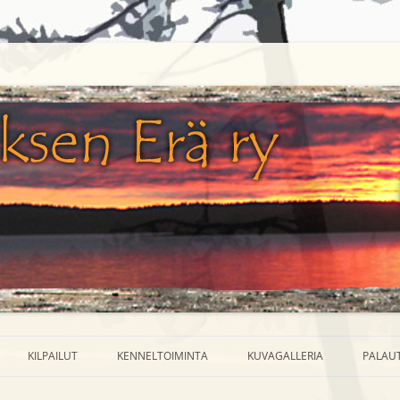
 kunnassa
KILPAILUT
KENNELTOIMINTA
KUVAGALLERIA
PALAU
EET
AMMUNTA
MEJÄ-KOKEET
METSÄSTYSKOIRIA