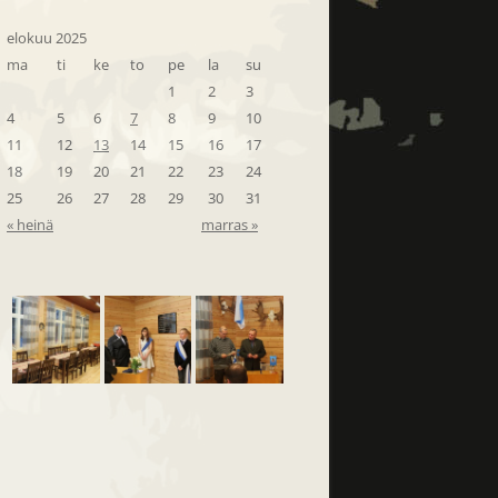
elokuu 2025
ma
ti
ke
to
pe
la
su
1
2
3
4
5
6
7
8
9
10
11
12
13
14
15
16
17
18
19
20
21
22
23
24
25
26
27
28
29
30
31
« heinä
marras »