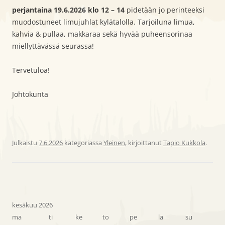
perjantaina 19.6.2026 klo 12 – 14
pidetään jo perinteeksi
muodostuneet limujuhlat kylätalolla. Tarjoiluna limua,
kahvia & pullaa, makkaraa sekä hyvää puheensorinaa
miellyttävässä seurassa!
Tervetuloa!
Johtokunta
Julkaistu
7.6.2026
kategoriassa
Yleinen
, kirjoittanut
Tapio Kukkola
.
kesäkuu 2026
ma
ti
ke
to
pe
la
su