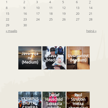
1
2
3
4
5
6
7
8
9
10
11
12
13
14
15
16
17
18
19
20
21
22
23
24
25
26
27
28
29
30
« maalis
heinä »
Javarusja
Kisava kea
Uusi pariovi
rvi
(Medium)
(Medium)
(Medium)
Detlef
Paul
OLYMPUS
Hauschild
Strubbin
DIGITAL
Saksasta
metsa
CAMERA
syksylla
stysmajast