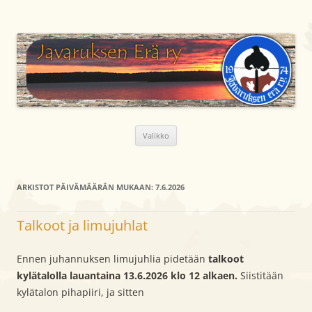
Siirry
sisältöön
Javaruksen Erä ry
Metsästysseura Lapin läänissä Kemijärven kunnassa
Valikko
ARKISTOT PÄIVÄMÄÄRÄN MUKAAN:
7.6.2026
Talkoot ja limujuhlat
Ennen juhannuksen limujuhlia pidetään
talkoot
kylätalolla lauantaina 13.6.2026 klo 12 alkaen.
Siistitään
kylätalon pihapiiri, ja sitten