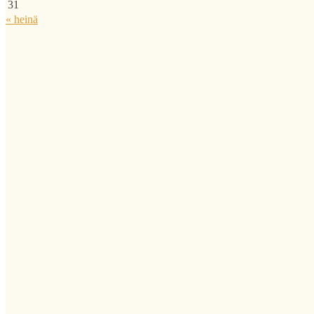
31
« heinä