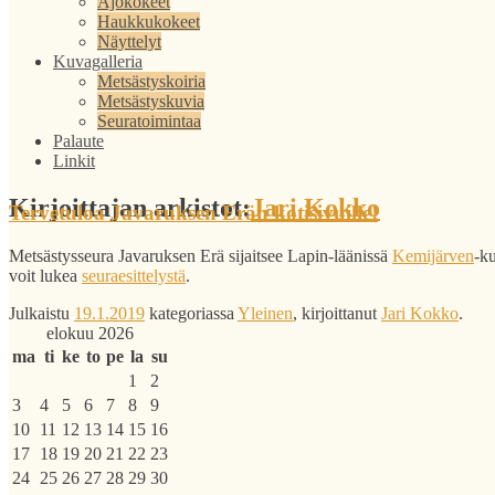
Ajokokeet
Haukkukokeet
Näyttelyt
Kuvagalleria
Metsästyskoiria
Metsästyskuvia
Seuratoimintaa
Palaute
Linkit
Kirjoittajan arkistot:
Jari Kokko
Tervetuloa Javaruksen Erän kotisivuille!
Metsästysseura Javaruksen Erä sijaitsee Lapin-läänissä
Kemijärven
-ku
voit lukea
seuraesittelystä
.
Julkaistu
19.1.2019
kategoriassa
Yleinen
, kirjoittanut
Jari Kokko
.
elokuu 2026
ma
ti
ke
to
pe
la
su
1
2
3
4
5
6
7
8
9
10
11
12
13
14
15
16
17
18
19
20
21
22
23
24
25
26
27
28
29
30