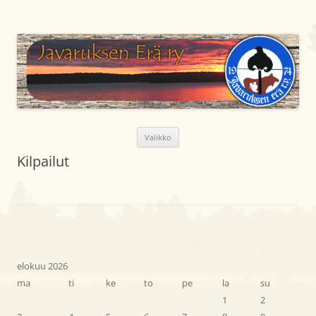
Siirry
sisältöön
Javaruksen Erä ry
Metsästysseura Lapin läänissä Kemijärven kunnassa
Valikko
Kilpailut
elokuu 2026
ma
ti
ke
to
pe
la
su
1
2