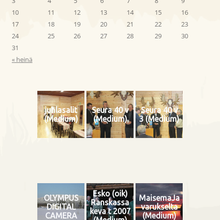
3
4
5
6
7
8
9
10
11
12
13
14
15
16
17
18
19
20
21
22
23
24
25
26
27
28
29
30
31
« heinä
juhlasalit
Seura 40 v
Seura 40 v
(Medium)
(Medium)
3 (Medium)
Esko (oik)
OLYMPUS
MaisemaJa
Ranskassa
DIGITAL
varukselta
keva t 2007
CAMERA
(Medium)
(Medium)