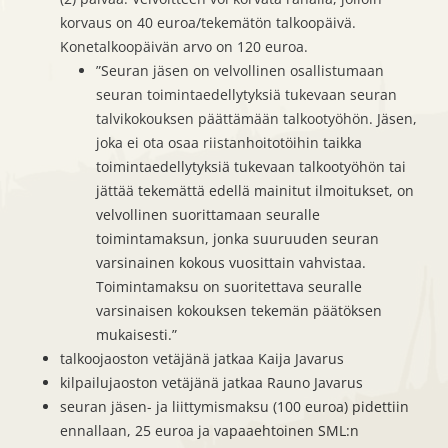
korvaus on 40 euroa/tekemätön talkoopäivä.
Konetalkoopäivän arvo on 120 euroa.
”Seuran jäsen on velvollinen osallistumaan
seuran toimintaedellytyksiä tukevaan seuran
talvikokouksen päättämään talkootyöhön. Jäsen,
joka ei ota osaa riistanhoitotöihin taikka
toimintaedellytyksiä tukevaan talkootyöhön tai
jättää tekemättä edellä mainitut ilmoitukset, on
velvollinen suorittamaan seuralle
toimintamaksun, jonka suuruuden seuran
varsinainen kokous vuosittain vahvistaa.
Toimintamaksu on suoritettava seuralle
varsinaisen kokouksen tekemän päätöksen
mukaisesti.”
talkoojaoston vetäjänä jatkaa Kaija Javarus
kilpailujaoston vetäjänä jatkaa Rauno Javarus
seuran jäsen- ja liittymismaksu (100 euroa) pidettiin
ennallaan, 25 euroa ja vapaaehtoinen SML:n