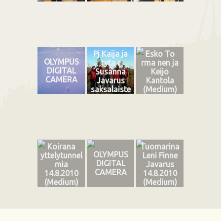
Pj Kaija ja
Esko To
OLYMPUS
tyta r
rma nen ja
DIGITAL
Susanna
Keijo
CAMERA
Javarus
Kantola
saksalaiste
(Medium)
n vieraiden
kanssa
(Medium)
Koirana
Tuomarina
OLYMPUS
yttelytunnel
Leni Finne
DIGITAL
mia
Javarus
CAMERA
14.8.2010
14.8.2010
(Medium)
(Medium)