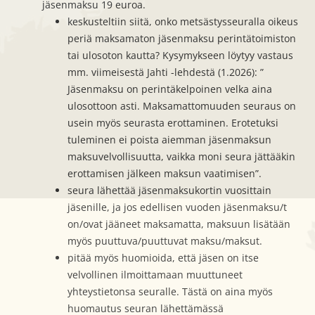
jäsenmaksu 19 euroa.
keskusteltiin siitä, onko metsästysseuralla oikeus
periä maksamaton jäsenmaksu perintätoimiston
tai ulosoton kautta? Kysymykseen löytyy vastaus
mm. viimeisestä Jahti -lehdestä (1.2026): ”
Jäsenmaksu on perintäkelpoinen velka aina
ulosottoon asti. Maksamattomuuden seuraus on
usein myös seurasta erottaminen. Erotetuksi
tuleminen ei poista aiemman jäsenmaksun
maksuvelvollisuutta, vaikka moni seura jättääkin
erottamisen jälkeen maksun vaatimisen”.
seura lähettää jäsenmaksukortin vuosittain
jäsenille, ja jos edellisen vuoden jäsenmaksu/t
on/ovat jääneet maksamatta, maksuun lisätään
myös puuttuva/puuttuvat maksu/maksut.
pitää myös huomioida, että jäsen on itse
velvollinen ilmoittamaan muuttuneet
yhteystietonsa seuralle. Tästä on aina myös
huomautus seuran lähettämässä