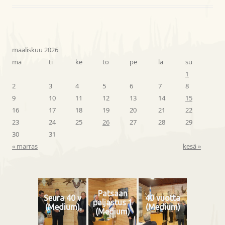
maaliskuu 2026
ma
ti
ke
to
pe
la
su
1
2
3
4
5
6
7
8
9
10
11
12
13
14
15
16
17
18
19
20
21
22
23
24
25
26
27
28
29
30
31
« marras
kesä »
Patsaan
Seura 40 v
40 vuotta
paljastus 1
(Medium)
(Medium)
(Medium)