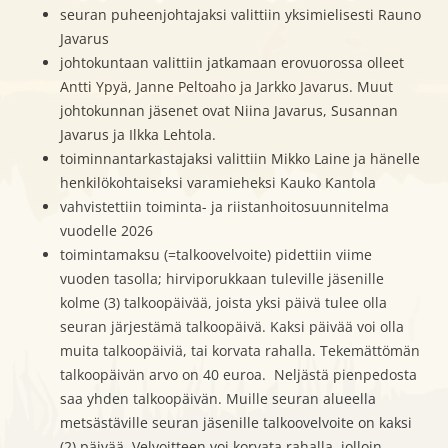
seuran puheenjohtajaksi valittiin yksimielisesti Rauno
Javarus
johtokuntaan valittiin jatkamaan erovuorossa olleet
Antti Ypyä, Janne Peltoaho ja Jarkko Javarus. Muut
johtokunnan jäsenet ovat Niina Javarus, Susannan
Javarus ja Ilkka Lehtola.
toiminnantarkastajaksi valittiin Mikko Laine ja hänelle
henkilökohtaiseksi varamieheksi Kauko Kantola
vahvistettiin toiminta- ja riistanhoitosuunnitelma
vuodelle 2026
toimintamaksu (=talkoovelvoite) pidettiin viime
vuoden tasolla; hirviporukkaan tuleville jäsenille
kolme (3) talkoopäivää, joista yksi päivä tulee olla
seuran järjestämä talkoopäivä. Kaksi päivää voi olla
muita talkoopäiviä, tai korvata rahalla. Tekemättömän
talkoopäivän arvo on 40 euroa. Neljästä pienpedosta
saa yhden talkoopäivän. Muille seuran alueella
metsästäville seuran jäsenille talkoovelvoite on kaksi
(2) päivää. Velvoitteen voi korvata rahalla, jolloin