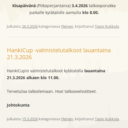
Kisapäivänä
(Pitkäperjantaina)
3.4.2026
talkooporukka
paikalle kylätalolle aamulla
klo 8.00.
Julkaistu
26.3.2026
kategoriassa
Yleinen
, kirjoittanut
Tapio Kukkola
.
HankiCup -valmistelutalkoot lauantaina
21.3.2026
HankiCupin valmistelutalkoot kylätalolla
lauantaina
21.3.2026 alkaen klo 11.00.
Tervetuloa talkoilemaan. Hox! talkoovelvoitteet.
Johtokunta
Julkaistu
15.3.2026
kategoriassa
Yleinen
, kirjoittanut
Tapio Kukkola
.