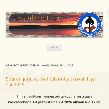
Siirry
sisältöön
Javaruksen Erä ry
Metsästysseura Lapin läänissä Kemijärven kunnassa
Valikko
ARKISTOT KUUKAUDEN MUKAAN:
MAALISKUU 2026
Seuran järjestämät talkoot jatkuvat 1. ja
2.4.2026
Hirvenhiihtojen viimeistelytalkoot järjestetään
keskiviikkona 1.4 ja torstaina 2.4.2026 alkaen klo 12.00.