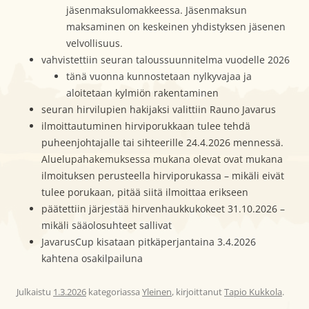
jäsenmaksulomakkeessa. Jäsenmaksun
maksaminen on keskeinen yhdistyksen jäsenen
velvollisuus.
vahvistettiin seuran taloussuunnitelma vuodelle 2026
tänä vuonna kunnostetaan nylkyvajaa ja
aloitetaan kylmiön rakentaminen
seuran hirvilupien hakijaksi valittiin Rauno Javarus
ilmoittautuminen hirviporukkaan tulee tehdä
puheenjohtajalle tai sihteerille 24.4.2026 mennessä.
Aluelupahakemuksessa mukana olevat ovat mukana
ilmoituksen perusteella hirviporukassa – mikäli eivät
tulee porukaan, pitää siitä ilmoittaa erikseen
päätettiin järjestää hirvenhaukkukokeet 31.10.2026 –
mikäli sääolosuhteet sallivat
JavarusCup kisataan pitkäperjantaina 3.4.2026
kahtena osakilpailuna
Julkaistu
1.3.2026
kategoriassa
Yleinen
, kirjoittanut
Tapio Kukkola
.