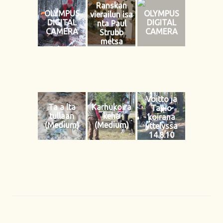
Ranskan
OLYMPUS
OLYMPUS
vierailun isa
DIGITAL
DIGITAL
nta Paul
CAMERA
CAMERA
Strubb
metsa
stysmajass
aan
(Medium)
Voitto ja
Ta a lta
Karhukoira
Tapio
tullaan
keha
koirana
(Medium)
(Medium)
yttelyssa
14.8.10
(Medium)