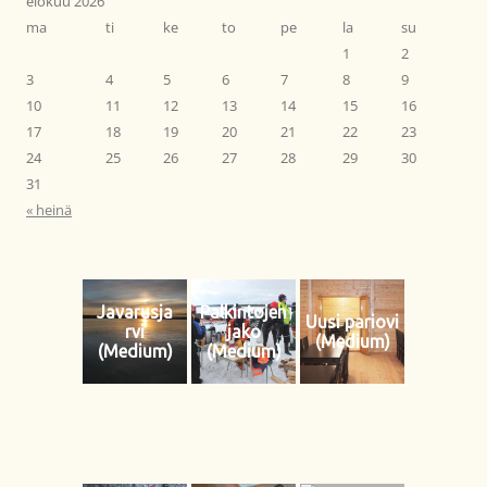
elokuu 2026
ma
ti
ke
to
pe
la
su
1
2
3
4
5
6
7
8
9
10
11
12
13
14
15
16
17
18
19
20
21
22
23
24
25
26
27
28
29
30
31
« heinä
Javarusja
Palkintojen
Uusi pariovi
rvi
jako
(Medium)
(Medium)
(Medium)