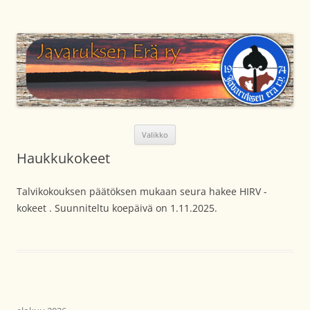
Siirry
sisältöön
Javaruksen Erä ry
Metsästysseura Lapin läänissä Kemijärven kunnassa
Valikko
Haukkukokeet
Talvikokouksen päätöksen mukaan seura hakee HIRV -
kokeet . Suunniteltu koepäivä on 1.11.2025.