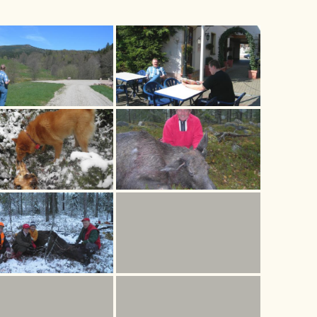
AT
KENNELJAOSTO
AJOKOKEET
METSÄSTYSKUVIA
NJOHTAJAT
KILPAILUJAOSTO
HAUKKUKOKEET
SEURATOIMINTAA
TALKOOJAOSTO
NÄYTTELYT