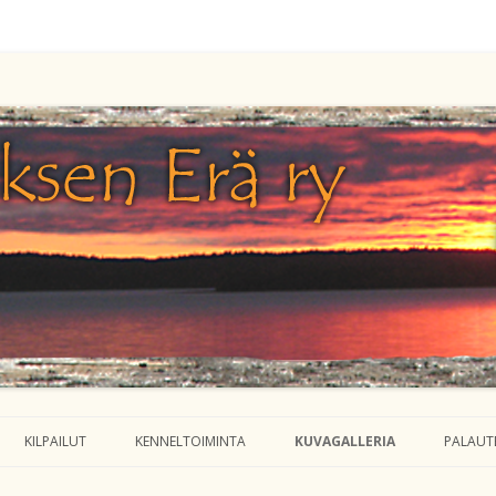
en kunnassa
KILPAILUT
KENNELTOIMINTA
KUVAGALLERIA
PALAUT
EET
AMMUNTA
MEJÄ-KOKEET
METSÄSTYSKOIRIA