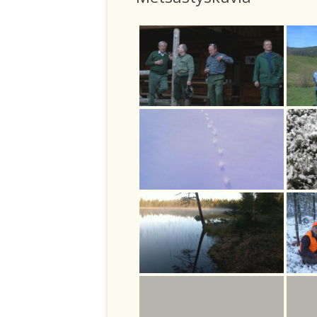
JAOSTOT
METSÄSTYSAJ
JÄSENANOMUS
METSÄSTYKSE
JÄSENMAKSU
VIERASLUVAT
SÄÄNNÖT
YHTEYSTIEDOT