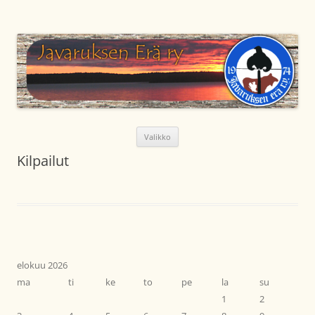
Siirry
sisältöön
Javaruksen Erä ry
Metsästysseura Lapin läänissä Kemijärven kunnassa
Valikko
Kilpailut
elokuu 2026
ma
ti
ke
to
pe
la
su
1
2