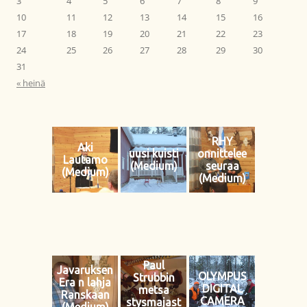
3
4
5
6
7
8
9
10
11
12
13
14
15
16
17
18
19
20
21
22
23
24
25
26
27
28
29
30
31
« heinä
RHY
Aki
uusi kuisti
onnittelee
Lautamo
(Medium)
seuraa
(Medium)
(Medium)
Paul
Javaruksen
OLYMPUS
Strubbin
Era n lahja
DIGITAL
metsa
Ranskaan
CAMERA
stysmajast
(Medium)