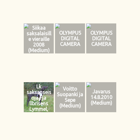
Siikaa
OLYMPUS
OLYMPUS
saksalaisill
DIGITAL
DIGITAL
e vieraille
CAMERA
CAMERA
2008
(Medium)
Lk
Voitto
Javarus
saksanseis
Suopanki ja
14.8.2010
oja Fja
Sepe
(Medium)
llbrisens
(Medium)
Lymmel,
om Heidi
Kyyro nen
Roi
(Medium)