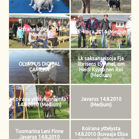
Koirana attely 2014
BIS -koira 2014 (Medium)
(Medium)
Lk saksanseisoja Fja
OLYMPUS DIGITAL
llbrisens Lymmel, om
CAMERA
Heidi Kyyro nen Roi
(Medium)
Koirana yttelytunnelmia
Javarus 14.8.2010
14.8.2010 (Medium)
(Medium)
Koirana yttelysta
Tuomarina Leni Finne
14.8.2010 (kuvaaja Elisa
Javarus 14.8.2010