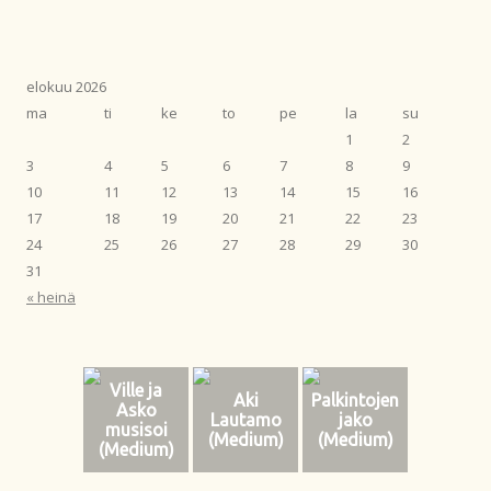
elokuu 2026
ma
ti
ke
to
pe
la
su
1
2
3
4
5
6
7
8
9
10
11
12
13
14
15
16
17
18
19
20
21
22
23
24
25
26
27
28
29
30
31
« heinä
Ville ja
Aki
Palkintojen
Asko
Lautamo
jako
musisoi
(Medium)
(Medium)
(Medium)