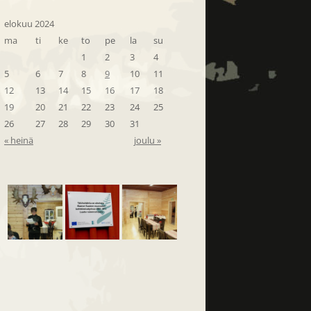
elokuu 2024
ma
ti
ke
to
pe
la
su
1
2
3
4
5
6
7
8
9
10
11
12
13
14
15
16
17
18
19
20
21
22
23
24
25
26
27
28
29
30
31
« heinä
joulu »