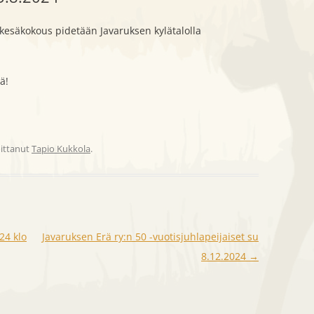
AT
KENNELJAOSTO
AJOKOKEET
METSÄSTYSKUVIA
kesäkokous pidetään Javaruksen kylätalolla
NJOHTAJAT
KILPAILUJAOSTO
HAUKKUKOKEET
SEURATOIMINTAA
ä!
TALKOOJAOSTO
NÄYTTELYT
joittanut
Tapio Kukkola
.
24 klo
Javaruksen Erä ry:n 50 -vuotisjuhlapeijaiset su
8.12.2024
→