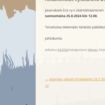
JAOSTOT
METSÄSTYSAJ
Javaruksen Erä ry:n sääntömääräinen 
sunnuntaina 25.8.2024 klo 12.00.
JÄSENANOMUS
METSÄSTYKSE
Tervetuloa tekemään tärkeitä päätöksi
JÄSENMAKSU
VIERASLUVAT
SÄÄNNÖT
Johtokunta
YHTEYSTIEDOT
Julkaistu
9.8.2024
kategoriassa
Yleinen
, kir
Artikkelien
←
Jäsenten väliset hirvikävelyt 23.7.20
selaus
12