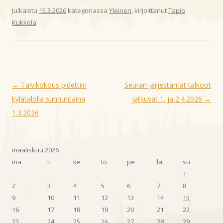
Julkaistu
15.3.2026
kategoriassa
Yleinen
, kirjoittanut
Tapio
Kukkola
.
Artikkelien
←
Talvikokous pidettiin
Seuran järjestämät talkoot
selaus
kylätalolla sunnuntaina
jatkuvat 1. ja 2.4.2026
→
1.3.2026
maaliskuu 2026
ma
ti
ke
to
pe
la
su
1
2
3
4
5
6
7
8
9
10
11
12
13
14
15
16
17
18
19
20
21
22
23
24
25
26
27
28
29