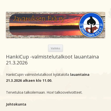
Siirry
sisältöön
Javaruksen Erä ry
Metsästysseura Lapin läänissä Kemijärven kunnassa
Valikko
HankiCup -valmistelutalkoot lauantaina
21.3.2026
HankiCupin valmistelutalkoot kylätalolla
lauantaina
21.3.2026 alkaen klo 11.00.
Tervetuloa talkoilemaan. Hox! talkoovelvoitteet.
Johtokunta