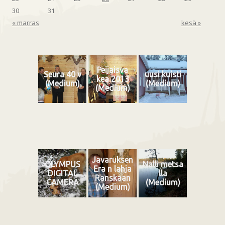
30
31
« marras
kesä »
Peijaisva
Seura 40 v
uusi kuisti
kea 2013
(Medium)
(Medium)
(Medium)
Javaruksen
OLYMPUS
Nalli metsa
Era n lahja
DIGITAL
lla
Ranskaan
CAMERA
(Medium)
(Medium)